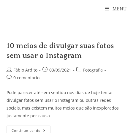
Ir
MENU
para
o
conteúdo
10 meios de divulgar suas fotos
sem usar o Instagram
Autor
Post
Categoria
Fábio Ardito
03/09/2021
Fotografia
do
publicado:
do
Comentários
0 comentário
post:
post:
do
post:
Pode parecer até sem sentido nos dias de hoje tentar
divulgar fotos sem usar o Instagram ou outras redes
sociais, mas existem muitos meios que são inexplorados
justamente por causa…
10
Continue Lendo