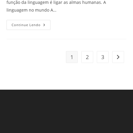
função da linguagem é ligar as almas humanas. A
linguagem no mundo A…
Para
Continue Lendo
Que
Serve
A
Linguagem?
1
2
3
Ir para