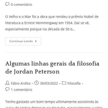
do
publicado:
do
Comentários
0 comentário
post:
post:
do
post:
O Velho e o Mar foi a obra que rendeu o prêmio Nobel de
literatura a Ernest Hemmingway em 1954. Daí se vê,
especialmente porque na década de 50 o…
O
Continue Lendo
Velho
E
O
Mar
De
Hemingway,
Algumas linhas gerais da filosofia
Sobre
Homens
de Jordan Peterson
Maduros
E
O
Caos
Autor
Post
Categoria
Fábio Ardito
30/03/2022
Filosofia
do
publicado:
do
Comentários
1 comentário
post:
post:
do
post:
Tenho gastado um bom tempo ultimamente assistindo às
aulas do Jordan Peterson no Youtube, especialmente a série