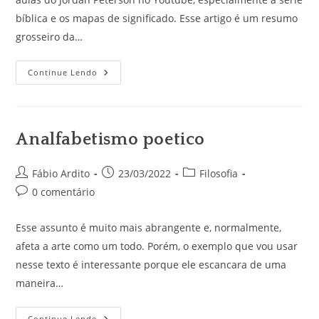
bíblica e os mapas de significado. Esse artigo é um resumo
grosseiro da…
Algumas
Continue Lendo
Linhas
Gerais
Da
Filosofia
De
Jordan
Analfabetismo poetico
Peterson
Autor
Post
Categoria
Fábio Ardito
23/03/2022
Filosofia
do
publicado:
do
Comentários
0 comentário
post:
post:
do
post:
Esse assunto é muito mais abrangente e, normalmente,
afeta a arte como um todo. Porém, o exemplo que vou usar
nesse texto é interessante porque ele escancara de uma
maneira…
Analfabetismo
Continue Lendo