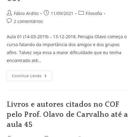
Autor
Post
Categoria
Fábio Ardito
11/09/2021
Filosofia
do
publicado:
do
Comentários
2 comentários
post:
post:
do
post:
Aula 01 (14-03-2019) – 13-12-2018, Perugia Olavo começa o
curso falando da importância dos amigos e dos grupos
afins. Talvez seja essa a maior dificuldade que eu tenha
encontrado até…
Minhas
Continue Lendo
Anotações
Das
Aulas
Do
COF
Livros e autores citados no COF
pelo Prof. Olavo de Carvalho até a
aula 45