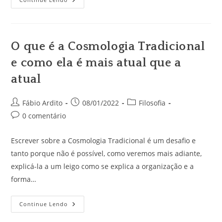
Poetico
O que é a Cosmologia Tradicional
e como ela é mais atual que a
atual
Autor
Post
Categoria
Fábio Ardito
08/01/2022
Filosofia
do
publicado:
do
Comentários
0 comentário
post:
post:
do
post:
Escrever sobre a Cosmologia Tradicional é um desafio e
tanto porque não é possível, como veremos mais adiante,
explicá-la a um leigo como se explica a organização e a
forma…
O
Continue Lendo
Que
É