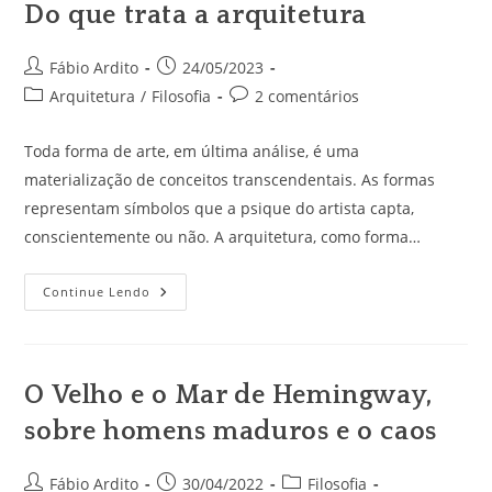
Do que trata a arquitetura
Autor
Post
Fábio Ardito
24/05/2023
do
publicado:
Categoria
Comentários
Arquitetura
/
Filosofia
2 comentários
post:
do
do
post:
post:
Toda forma de arte, em última análise, é uma
materialização de conceitos transcendentais. As formas
representam símbolos que a psique do artista capta,
conscientemente ou não. A arquitetura, como forma…
Do
Continue Lendo
Que
Trata
A
Arquitetura
O Velho e o Mar de Hemingway,
sobre homens maduros e o caos
Autor
Post
Categoria
Fábio Ardito
30/04/2022
Filosofia