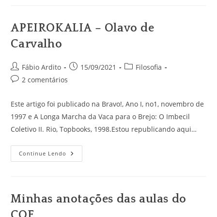
A
Cosmologia
Tradicional
E
APEIROKALIA – Olavo de
Como
Ela
Carvalho
É
Mais
Atual
Que
Autor
Post
Categoria
Fábio Ardito
15/09/2021
Filosofia
A
do
publicado:
do
Atual
Comentários
2 comentários
post:
post:
do
post:
Este artigo foi publicado na Bravo!, Ano I, no1, novembro de
1997 e A Longa Marcha da Vaca para o Brejo: O Imbecil
Coletivo II. Rio, Topbooks, 1998.Estou republicando aqui…
APEIROKALIA
Continue Lendo
–
Olavo
De
Carvalho
Minhas anotações das aulas do
COF