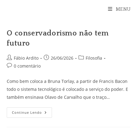
Ir
MENU
para
o
conteúdo
O conservadorismo não tem
futuro
Autor
Post
Categoria
Fábio Ardito
26/06/2026
Filosofia
do
publicado:
do
Comentários
0 comentário
post:
post:
do
post:
Como bem coloca a Bruna Torlay, a partir de Francis Bacon
todo o sistema tecnológico é colocado a serviço do poder. E
também ensinava Olavo de Carvalho que o traço…
O
Continue Lendo
Conservadorismo
Não
Tem
Futuro