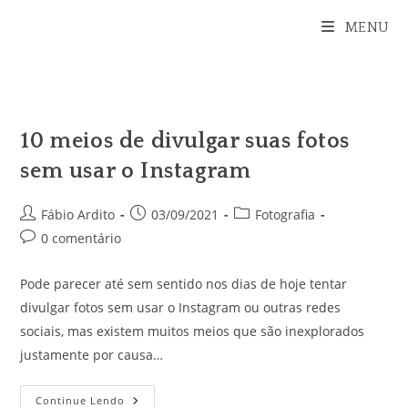
Ir
MENU
para
o
conteúdo
10 meios de divulgar suas fotos
sem usar o Instagram
Autor
Post
Categoria
Fábio Ardito
03/09/2021
Fotografia
do
publicado:
do
Comentários
0 comentário
post:
post:
do
post:
Pode parecer até sem sentido nos dias de hoje tentar
divulgar fotos sem usar o Instagram ou outras redes
sociais, mas existem muitos meios que são inexplorados
justamente por causa…
10
Continue Lendo