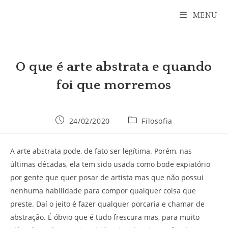
Ir
MENU
para
o
conteúdo
O que é arte abstrata e quando
foi que morremos
Post
Categoria
24/02/2020
Filosofia
publicado:
do
post:
A arte abstrata pode, de fato ser legítima. Porém, nas
últimas décadas, ela tem sido usada como bode expiatório
por gente que quer posar de artista mas que não possui
nenhuma habilidade para compor qualquer coisa que
preste. Daí o jeito é fazer qualquer porcaria e chamar de
abstração. É óbvio que é tudo frescura mas, para muito