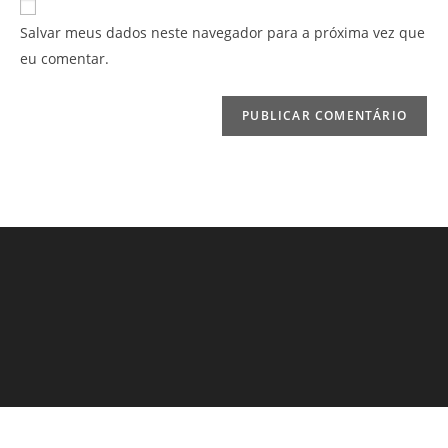
para
mail
do
Salvar meus dados neste navegador para a próxima vez que
comentar
para
seu
eu comentar.
comentar
site
(opcional)
Fábio Ardito. Todos os direitos reservados. 2021