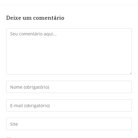
Deixe um comentário
Comentário
Digite
seu
nome
Digite
ou
seu
nome
endereço
Digite
de
de
o
usuário
e-
URL