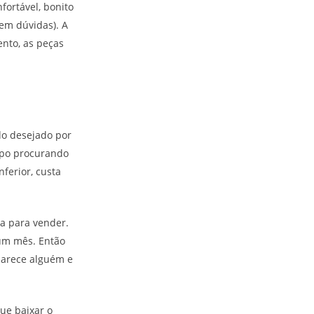
fortável, bonito
em dúvidas). A
nto, as peças
do desejado por
mpo procurando
ferior, custa
a para vender.
 um mês. Então
aparece alguém e
ue baixar o