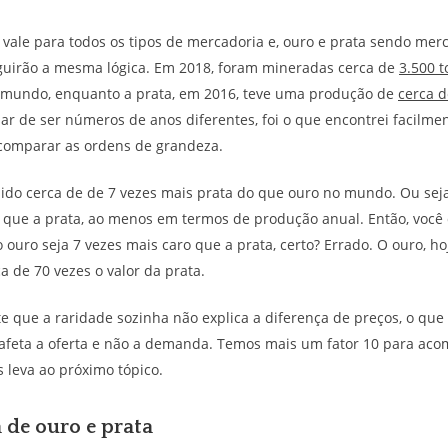
vale para todos os tipos de mercadoria e, ouro e prata sendo merc
guirão a mesma lógica. Em 2018, foram mineradas cerca de
3.500 
 mundo, enquanto a prata, em 2016, teve uma produção de
cerca d
sar de ser números de anos diferentes, foi o que encontrei facilmen
 comparar as ordens de grandeza.
ido cerca de de 7 vezes mais prata do que ouro no mundo. Ou seja
 que a prata, ao menos em termos de produção anual. Então, você 
ouro seja 7 vezes mais caro que a prata, certo? Errado. O ouro, ho
a de 70 vezes o valor da prata.
te que a raridade sozinha não explica a diferença de preços, o que
 afeta a oferta e não a demanda. Temos mais um fator 10 para ac
s leva ao próximo tópico.
de ouro e prata