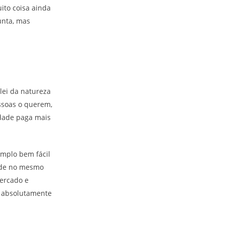
to coisa ainda
unta, mas
lei da natureza
ssoas o querem,
rdade paga mais
emplo bem fácil
ende no mesmo
mercado e
e absolutamente