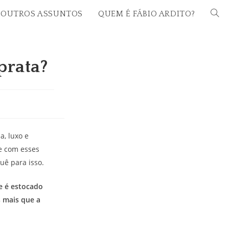
OUTROS ASSUNTOS
QUEM É FÁBIO ARDITO?
ALTE
PESQ
DO
SITE
prata?
, luxo e
e com esses
uê para isso.
e é estocado
s mais que a