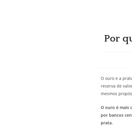
Ir
para
o
conteúdo
Por q
O ouro e a pra
reserva de val
mesmos propósit
O ouro é mais 
por bancos cen
prata.