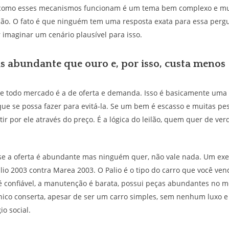
como esses mecanismos funcionam é um tema bem complexo e mui
são. O fato é que ninguém tem uma resposta exata para essa perg
imaginar um cenário plausível para isso.
is abundante que ouro e, por isso, custa menos
 de todo mercado é a de oferta e demanda. Isso é basicamente uma 
ue se possa fazer para evitá-la. Se um bem é escasso e muitas pe
tir por ele através do preço. É a lógica do leilão, quem quer de ve
 se a oferta é abundante mas ninguém quer, não vale nada. Um ex
lio 2003 contra Marea 2003. O Palio é o tipo do carro que você v
é confiável, a manutenção é barata, possui peças abundantes no 
ico conserta, apesar de ser um carro simples, sem nenhum luxo 
o social.