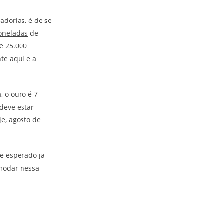
adorias, é de se
toneladas
de
e 25.000
te aqui e a
, o ouro é 7
deve estar
je, agosto de
 é esperado já
omodar nessa