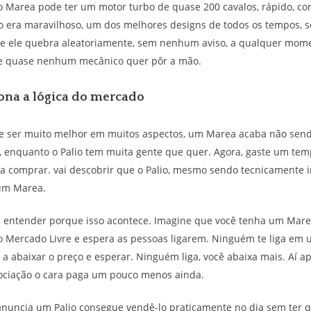
 o Marea pode ter um motor turbo de quase 200 cavalos, rápido, con
o era maravilhoso, um dos melhores designs de todos os tempos, s
e ele quebra aleatoriamente, sem nenhum aviso, a qualquer mome
 e quase nenhum mecânico quer pôr a mão.
na a lógica do mercado
de ser muito melhor em muitos aspectos, um Marea acaba não sen
 enquanto o Palio tem muita gente que quer. Agora, gaste um te
 comprar. vai descobrir que o Palio, mesmo sendo tecnicamente in
um Marea.
s entender porque isso acontece. Imagine que você tenha um Mare
o Mercado Livre e espera as pessoas ligarem. Ninguém te liga em
 a abaixar o preço e esperar. Ninguém liga, você abaixa mais. Aí 
ociação o cara paga um pouco menos ainda.
anuncia um Palio consegue vendê-lo praticamente no dia sem ter q