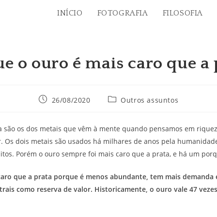
INÍCIO
FOTOGRAFIA
FILOSOFIA
ue o ouro é mais caro que a 
Post
Categoria
26/08/2020
Outros assuntos
publicado:
do
post:
ta são os dos metais que vêm à mente quando pensamos em riqueza
or. Os dois metais são usados há milhares de anos pela humanidad
os. Porém o ouro sempre foi mais caro que a prata, e há um porq
caro que a prata porque é menos abundante, tem mais demanda 
trais como reserva de valor.
Historicamente, o ouro vale 47 veze