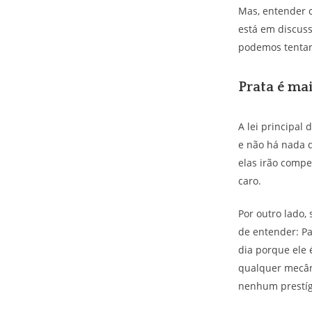
Mas, entender 
está em discus
podemos tentar 
Prata é ma
A lei principal
e não há nada q
elas irão compe
caro.
Por outro lado,
de entender: Pa
dia porque ele 
qualquer mecân
nenhum prestígi