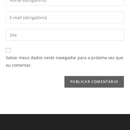
seu
nome
Digite
ou
seu
nome
endereço
Digite
de
de
o
usuário
e-
URL
para
mail
do
Salvar meus dados neste navegador para a próxima vez que
comentar
para
seu
eu comentar.
comentar
site
(opcional)