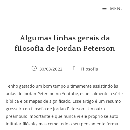
Ir
MENU
para
o
conteúdo
Algumas linhas gerais da
filosofia de Jordan Peterson
Post
Categoria
30/03/2022
Filosofia
publicado:
do
post:
Tenho gastado um bom tempo ultimamente assistindo às
aulas do Jordan Peterson no Youtube, especialmente a série
bíblica e os mapas de significado. Esse artigo é um resumo
grosseiro da filosofia de Jordan Peterson. Um outro
preâmbulo importante é que nunca vi ele próprio se auto
intitular filósofo, mas como todo o seu pensamento forma