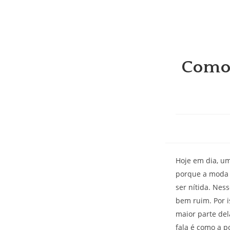
Ir
para
o
conteúdo
Como 
Hoje em dia, um
porque a moda é
ser nítida. Nes
bem ruim. Por i
maior parte del
fala é como a p