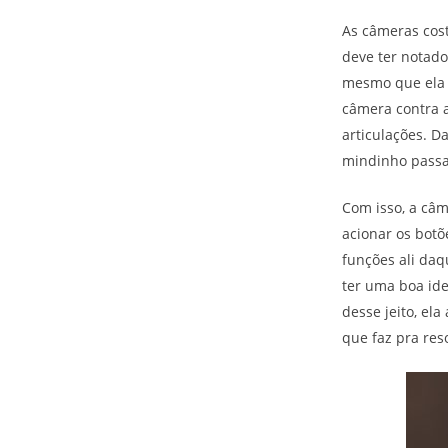
As câmeras cost
deve ter notado
mesmo que ela 
câmera contra a
articulações. D
mindinho passa
Com isso, a câm
acionar os botõ
funções ali daq
ter uma boa ide
desse jeito, el
que faz pra reso