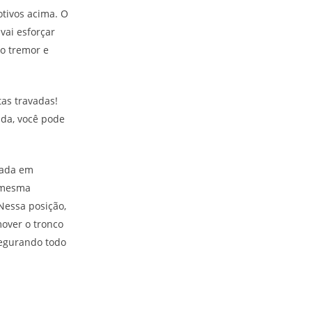
tivos acima. O
vai esforçar
o tremor e
tas travadas!
nda, você pode
usada em
a mesma
Nessa posição,
mover o tronco
segurando todo