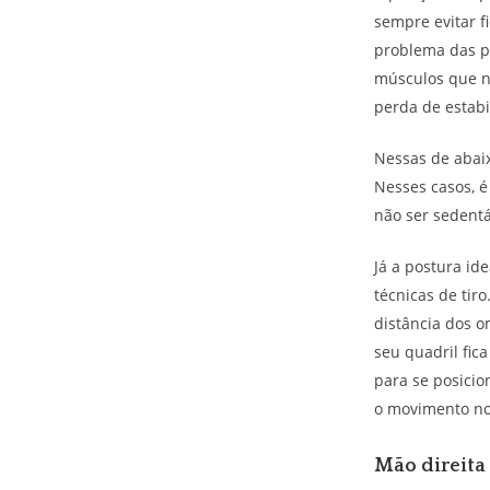
sempre evitar f
problema das po
músculos que n
perda de estabi
Nessas de abaix
Nesses casos, é
não ser sedent
Já a postura id
técnicas de ti
distância dos o
seu quadril fic
para se posicio
o movimento no
Mão direita