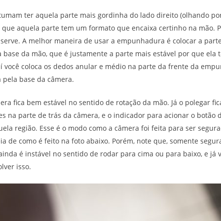
umam ter aquela parte mais gordinha do lado direito (olhando por 
 que aquela parte tem um formato que encaixa certinho na mão. Po
serve. A melhor maneira de usar a empunhadura é colocar a parte
 base da mão, que é justamente a parte mais estável por que ela
aí você coloca os dedos anular e médio na parte da frente da emp
 pela base da câmera.
era fica bem estável no sentido de rotação da mão. Já o polegar fica
es na parte de trás da câmera, e o indicador para acionar o botão 
uela região. Esse é o modo como a câmera foi feita para ser segur
ia de como é feito na foto abaixo. Porém, note que, somente segu
a ainda é instável no sentido de rodar para cima ou para baixo, e j
lver isso.