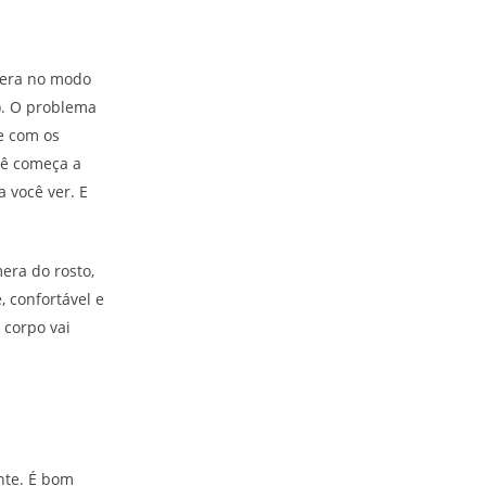
mera no modo
). O problema
e com os
cê começa a
 você ver. E
era do rosto,
, confortável e
 corpo vai
nte. É bom