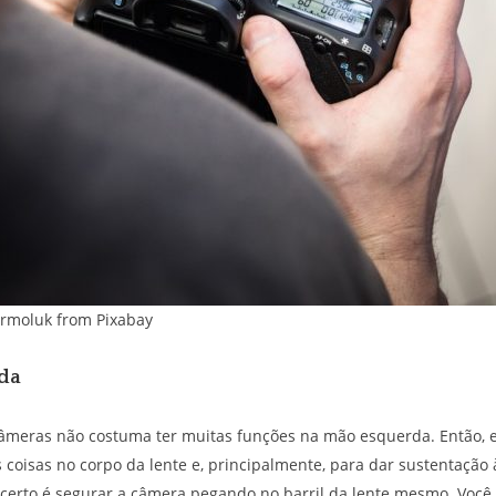
armoluk from Pixabay
da
âmeras não costuma ter muitas funções na mão esquerda. Então, e
 coisas no corpo da lente e, principalmente, para dar sustentação
 certo é segurar a câmera pegando no barril da lente mesmo. Você