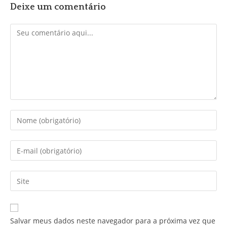
Deixe um comentário
Comentário
Digite
seu
nome
Digite
ou
seu
nome
endereço
Digite
de
de
o
usuário
e-
URL
para
mail
do
Salvar meus dados neste navegador para a próxima vez que
comentar
para