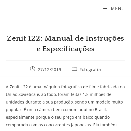
Ir
MENU
para
o
conteúdo
Zenit 122: Manual de Instruções
e Especificações
Post
Categoria
27/12/2019
Fotografia
publicado:
do
post:
A Zenit 122 é uma máquina fotográfica de filme fabricada na
União Soviética e, ao todo, foram feitas 1.8 milhões de
unidades durante a sua produção, sendo um modelo muito
popular. É uma câmera bem comum aqui no Brasil,
especialmente porque o seu preço era baixo quando
comparada com as concorrentes japonesas. Ela também