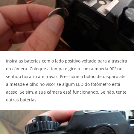
Insira as baterias com o lado positivo voltado para a traseira
da câmera. Coloque a tampa e gire-a com a moeda 90° no
sentido horário até travar. Pressione o botão de disparo até
a metade e olho no visor se algum LED do fotômetro está
aceso. Se sim, a sua câmera está funcionando. Se não, tente
outras baterias.